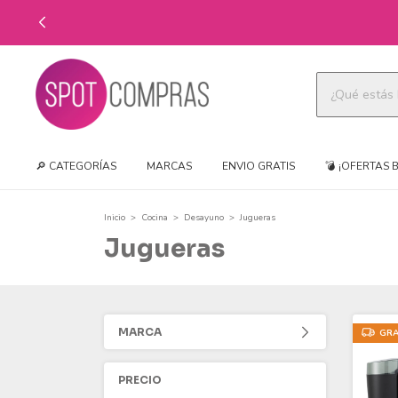
🔎 CATEGORÍAS
MARCAS
ENVIO GRATIS
💣 ¡OFERTAS 
Inicio
>
Cocina
>
Desayuno
>
Jugueras
Jugueras
MARCA
GRA
PRECIO