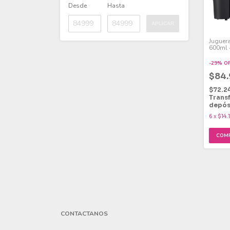
Desde
Hasta
APLICAR
Juguera
600ml 
Veloci
-
29
%
O
$84
$72.2
Trans
depós
6
x
$14.
CONTACTANOS