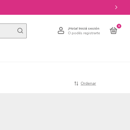
0
¡Hola!
Iniciá sesión
O podés registrarte
Ordenar