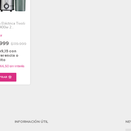
 Eléctrica Tivoli
400w 2
dades
FF
.999
$119.999
49,15
con
ferencia o
ito
166,50
sin interés
INFORMACIÓN ÚTIL
NE