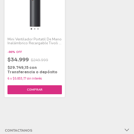
Mini Ventilador Portatil De Mano
Inalámbrico Recargable Tivoli 5
Velocidades Color Negro
40mm
-
86
%
OFF
$34.999
$249.999
$29.749,15
con
Transferencia o depósito
6
x
$5.833,17
sin interés
CONTACTANOS